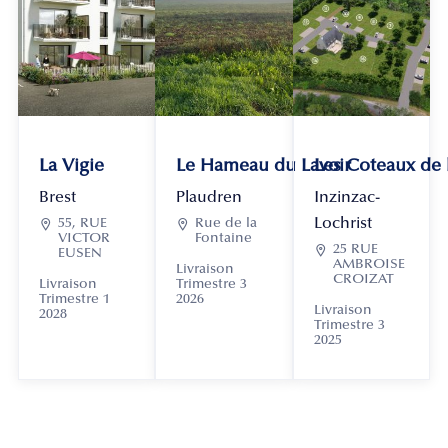
La Vigie
Le Hameau du Lavoir
Les Coteaux de
Brest
Plaudren
Inzinzac-
Lochrist

55, RUE

Rue de la
VICTOR
Fontaine

25 RUE
EUSEN
AMBROISE
Livraison
CROIZAT
Livraison
Trimestre 3
Trimestre 1
2026
Livraison
2028
Trimestre 3
2025