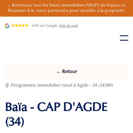
→ Retrouvez tous les biens immobiliers NEUFS de France ici.
Brauman & K, votre partenaire pour accéder à la propriété.
4.9/5 sur Google.
Voir les avis
← Retour

Programme immobilier neuf à Agde - 34 (34300)
Baïa - CAP D'AGDE
(34)