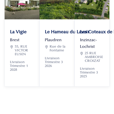
La Vigie
Le Hameau du Lavoir
Les Coteaux de
Brest
Plaudren
Inzinzac-
Lochrist

55, RUE

Rue de la
VICTOR
Fontaine

25 RUE
EUSEN
AMBROISE
Livraison
CROIZAT
Livraison
Trimestre 3
Trimestre 1
2026
Livraison
2028
Trimestre 3
2025