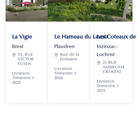
La Vigie
Le Hameau du Lavoir
Les Coteaux de
Brest
Plaudren
Inzinzac-
Lochrist

55, RUE

Rue de la
VICTOR
Fontaine

25 RUE
EUSEN
AMBROISE
Livraison
CROIZAT
Livraison
Trimestre 3
Trimestre 1
2026
Livraison
2028
Trimestre 3
2025