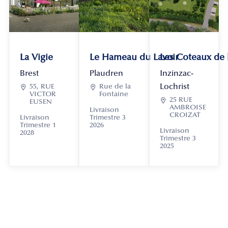
La Vigie
Le Hameau du Lavoir
Les Coteaux de
Brest
Plaudren
Inzinzac-
Lochrist

55, RUE

Rue de la
VICTOR
Fontaine

25 RUE
EUSEN
AMBROISE
Livraison
CROIZAT
Livraison
Trimestre 3
Trimestre 1
2026
Livraison
2028
Trimestre 3
2025