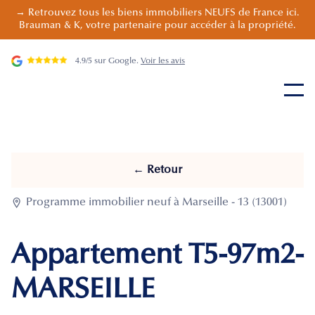
→ Retrouvez tous les biens immobiliers NEUFS de France ici.
Brauman & K, votre partenaire pour accéder à la propriété.
4.9/5 sur Google.
Voir les avis
← Retour

Programme immobilier neuf à Marseille - 13 (13001)
Appartement T5-97m2-
MARSEILLE