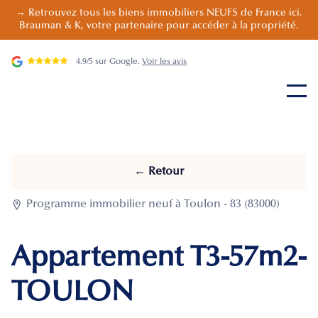
→ Retrouvez tous les biens immobiliers NEUFS de France ici.
Brauman & K, votre partenaire pour accéder à la propriété.
4.9/5 sur Google.
Voir les avis
← Retour

Programme immobilier neuf à Toulon - 83 (83000)
Appartement T3-57m2-
TOULON