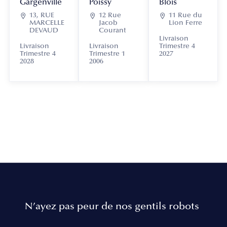
Gargenville
Poissy
Blois

13, RUE

12 Rue

11 Rue du
MARCELLE
Jacob
Lion Ferre
DEVAUD
Courant
Livraison
Livraison
Livraison
Trimestre 4
Trimestre 4
Trimestre 1
2027
2028
2006
N’ayez pas peur de nos gentils robots