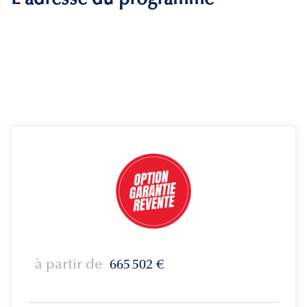
à partir de
665 502
€