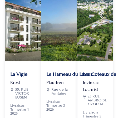
La Vigie
Le Hameau du Lavoir
Les Coteaux de
Brest
Plaudren
Inzinzac-
Lochrist

55, RUE

Rue de la
VICTOR
Fontaine

25 RUE
EUSEN
AMBROISE
Livraison
CROIZAT
Livraison
Trimestre 3
Trimestre 1
2026
Livraison
2028
Trimestre 3