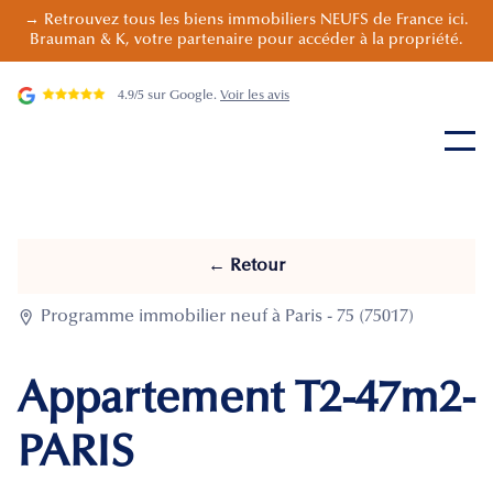
→ Retrouvez tous les biens immobiliers NEUFS de France ici.
Brauman & K, votre partenaire pour accéder à la propriété.
4.9/5 sur Google.
Voir les avis
← Retour

Programme immobilier neuf à Paris - 75 (75017)
Appartement T2-47m2-
PARIS