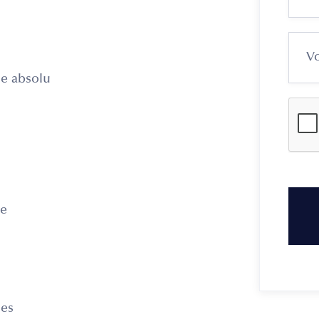
me absolu
le
mes