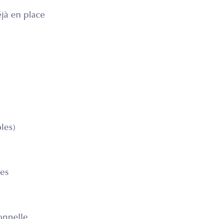
éjà en place
les)
mes
onnelle