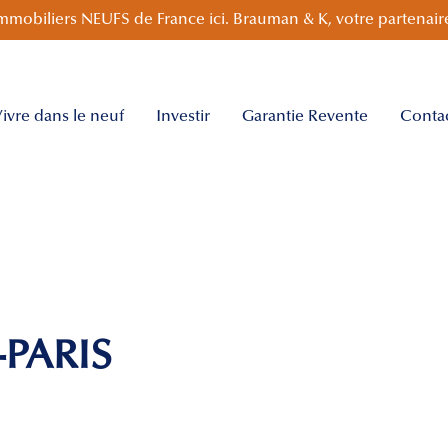
mmobiliers NEUFS de France ici. Brauman & K, votre partenaire
ivre dans le neuf
Investir
Garantie Revente
Conta
)
-PARIS