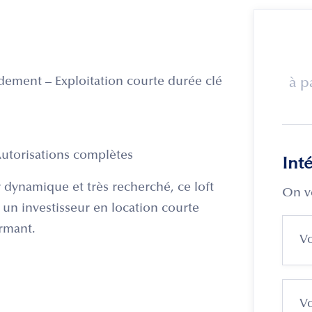
ndement – Exploitation courte durée clé
à p
Autorisations complètes
Int
r dynamique et très recherché, ce loft
On v
 un investisseur en location courte
rmant.