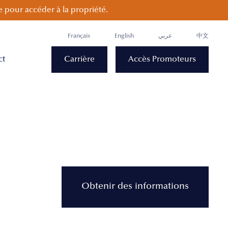
 pour accéder à la propriété.
Français
English
عربي
中文
ct
Carrière
Accès Promoteurs
Obtenir des informations