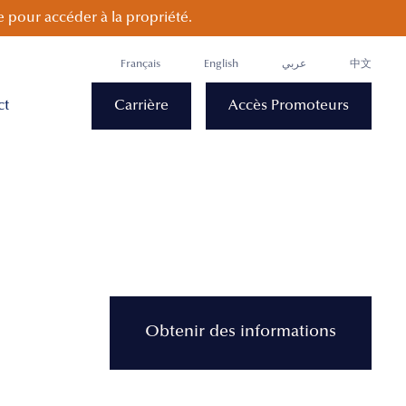
 pour accéder à la propriété.
Français
English
عربي
中文
ct
Carrière
Accès Promoteurs
Obtenir des informations