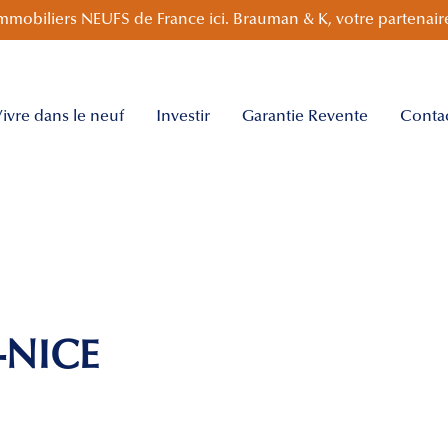
mmobiliers NEUFS de France ici. Brauman & K, votre partenaire
ivre dans le neuf
Investir
Garantie Revente
Conta
)
-NICE