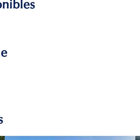
onibles
me
s