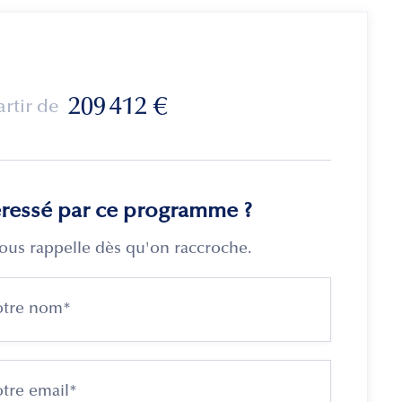
209 412
€
artir de
éressé par ce programme ?
ous rappelle dès qu'on raccroche.