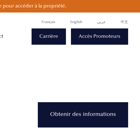
 pour accéder à la propriété.
Français
English
عربي
中文
ct
Carrière
Accès Promoteurs
Obtenir des informations