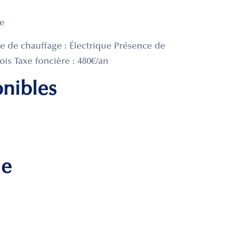
me
e de chauffage : Électrique Présence de
is Taxe foncière : 480€/an
onibles
me