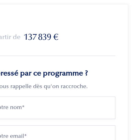
137 839
€
artir de
éressé par ce programme ?
ous rappelle dès qu'on raccroche.