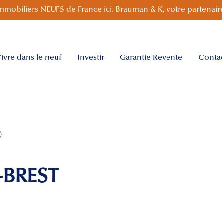
mmobiliers NEUFS de France ici. Brauman & K, votre partenaire
ivre dans le neuf
Investir
Garantie Revente
Conta
)
-BREST