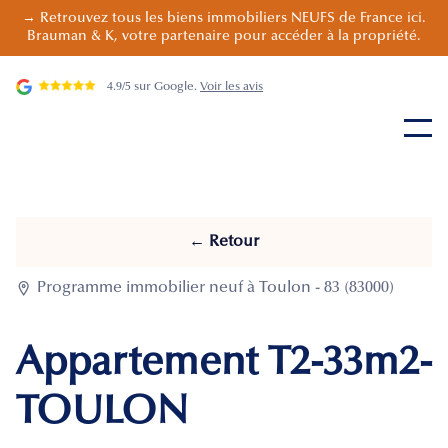
→ Retrouvez tous les biens immobiliers NEUFS de France ici.
Brauman & K, votre partenaire pour accéder à la propriété.
4.9/5 sur Google.
Voir les avis
← Retour

Programme immobilier neuf à Toulon - 83 (83000)
Appartement T2-33m2-
TOULON