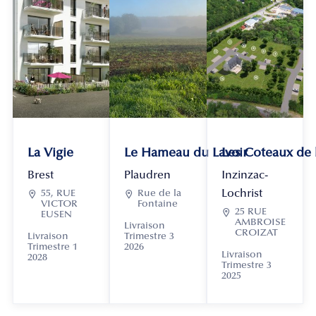
La Vigie
Le Hameau du Lavoir
Les Coteaux de
Brest
Plaudren
Inzinzac-
Lochrist

55, RUE

Rue de la
VICTOR
Fontaine

25 RUE
EUSEN
AMBROISE
Livraison
CROIZAT
Livraison
Trimestre 3
Trimestre 1
2026
Livraison
2028
Trimestre 3
2025