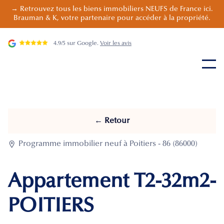
→ Retrouvez tous les biens immobiliers NEUFS de France ici.
Brauman & K, votre partenaire pour accéder à la propriété.
4.9/5 sur Google.
Voir les avis
← Retour

Programme immobilier neuf à Poitiers - 86 (86000)
Appartement T2-32m2-
POITIERS