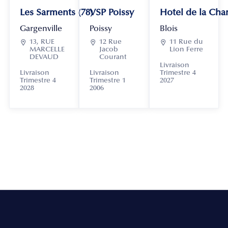
Les Sarments (78)
VSP Poissy
Hotel de la Chan
Gargenville
Poissy
Blois

13, RUE

12 Rue

11 Rue du
MARCELLE
Jacob
Lion Ferre
DEVAUD
Courant
Livraison
Livraison
Livraison
Trimestre 4
Trimestre 4
Trimestre 1
2027
2028
2006