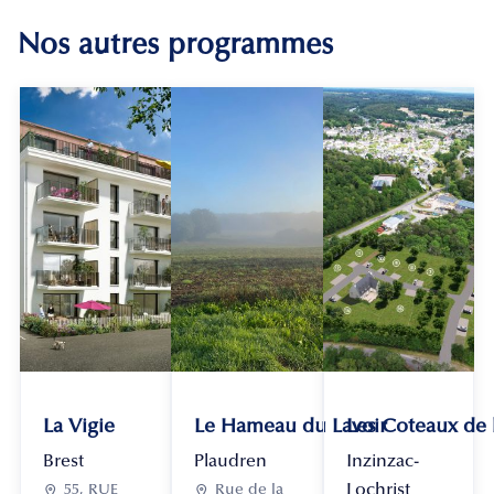
Nos autres programmes
La Vigie
Le Hameau du Lavoir
Les Coteaux de
Brest
Plaudren
Inzinzac-
Lochrist

55, RUE

Rue de la