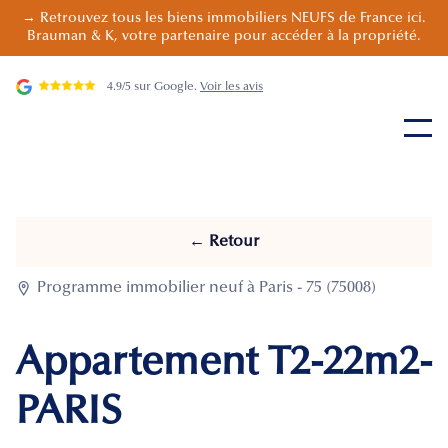
→ Retrouvez tous les biens immobiliers NEUFS de France ici.
Brauman & K, votre partenaire pour accéder à la propriété.
4.9/5 sur Google.
Voir les avis
← Retour

Programme immobilier neuf à Paris - 75 (75008)
Appartement T2-22m2-
PARIS