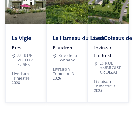
La Vigie
Le Hameau du Lavoir
Les Coteaux de
Brest
Plaudren
Inzinzac-
Lochrist

55, RUE

Rue de la
VICTOR
Fontaine

25 RUE
EUSEN
AMBROISE
Livraison
CROIZAT
Livraison
Trimestre 3
Trimestre 1
2026
Livraison
2028
Trimestre 3
2025