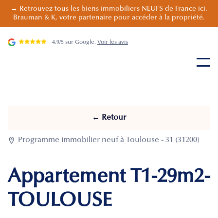
→ Retrouvez tous les biens immobiliers NEUFS de France ici.
Brauman & K, votre partenaire pour accéder à la propriété.
4.9/5 sur Google.
Voir les avis
← Retour

Programme immobilier neuf à Toulouse - 31 (31200)
Appartement T1-29m2-
TOULOUSE