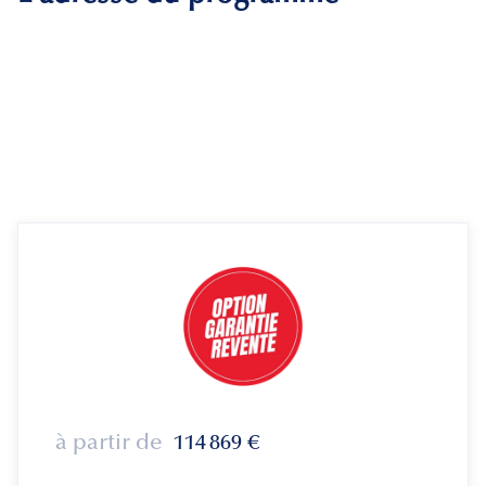
à partir de
114 869
€