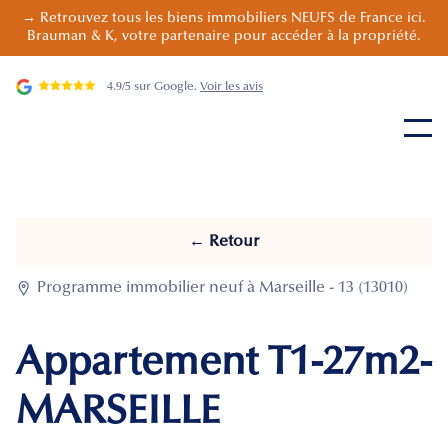
→ Retrouvez tous les biens immobiliers NEUFS de France ici.
Brauman & K, votre partenaire pour accéder à la propriété.
4.9/5 sur Google.
Voir les avis
← Retour

Programme immobilier neuf à Marseille - 13 (13010)
Appartement T1-27m2-
MARSEILLE