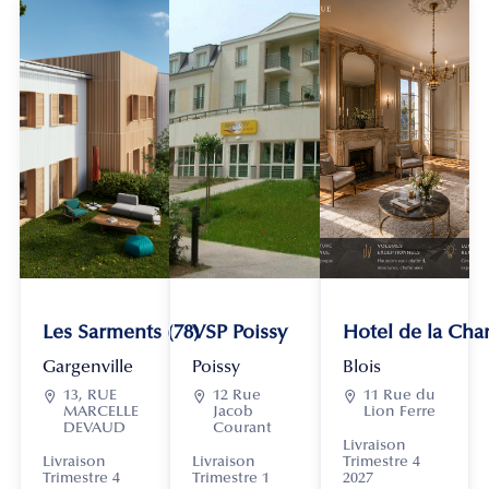
Les Sarments (78)
VSP Poissy
Hotel de la Chan
Gargenville
Poissy
Blois

13, RUE

12 Rue

11 Rue du
MARCELLE
Jacob
Lion Ferre
DEVAUD
Courant
Livraison
Livraison
Livraison
Trimestre 4
Trimestre 4
Trimestre 1
2027