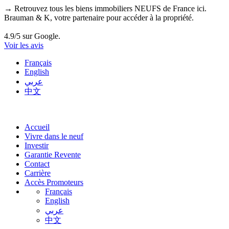
→ Retrouvez tous les biens immobiliers NEUFS de France ici.
Brauman & K, votre partenaire pour accéder à la propriété.
4.9/5 sur Google.
Voir les avis
Français
English
عربي
中文
Accueil
Vivre dans le neuf
Investir
Garantie Revente
Contact
Carrière
Accès Promoteurs
Français
English
عربي
中文