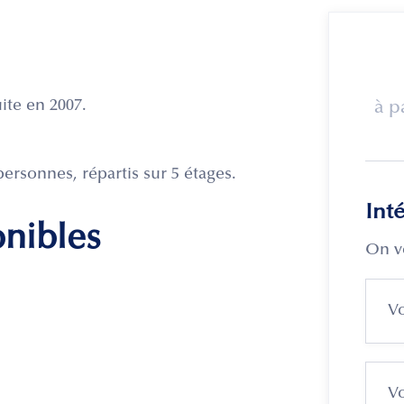
uite en 2007.
à p
ersonnes, répartis sur 5 étages.
Int
onibles
On v