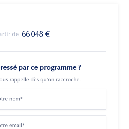
66 048
€
artir de
éressé par ce programme ?
ous rappelle dès qu'on raccroche.