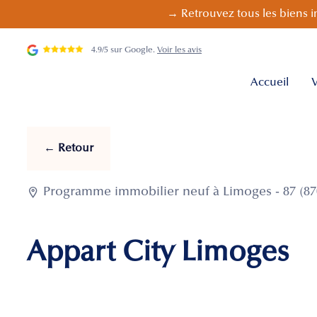
→ Retrouvez tous les biens i
4.9/5 sur Google.
Voir les avis
Accueil
V
← Retour

Programme immobilier neuf à Limoges - 87 (87
Appart City Limoges