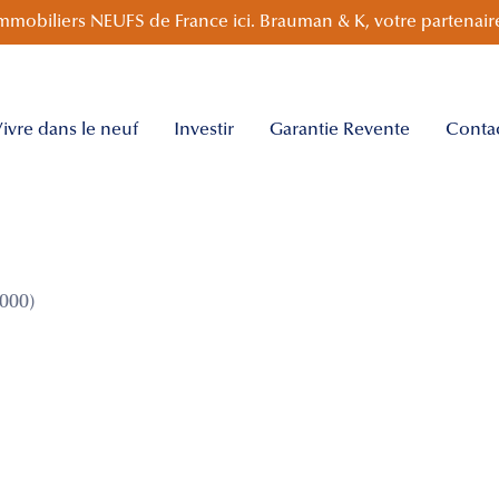
mmobiliers NEUFS de France ici. Brauman & K, votre partenaire
ivre dans le neuf
Investir
Garantie Revente
Conta
000)