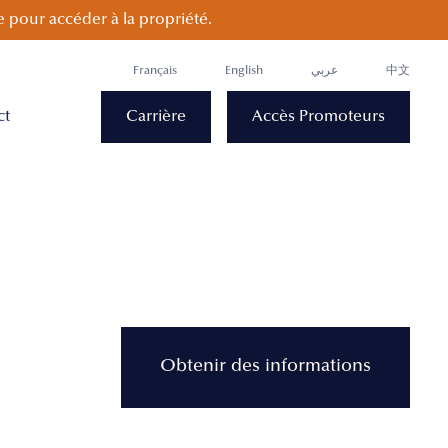
 pour accéder à la propriété.
Français
English
عربي
中文
ct
Carrière
Accès Promoteurs
Obtenir des informations