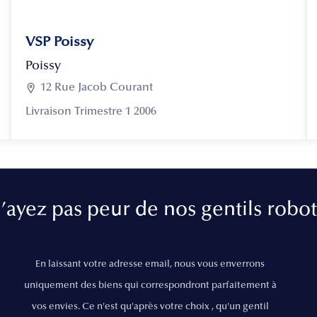
VSP Poissy
Poissy

12 Rue Jacob Courant
Livraison Trimestre 1 2006
’ayez pas peur de nos gentils robot
En laissant votre adresse email, nous vous enverrons
uniquement des biens qui correspondront parfaitement à
vos envies. Ce n'est qu'après votre choix , qu'un gentil