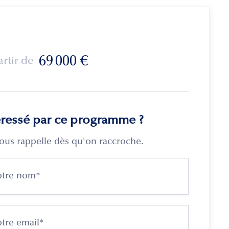
69 000
€
artir de
éressé par ce programme ?
ous rappelle dès qu'on raccroche.