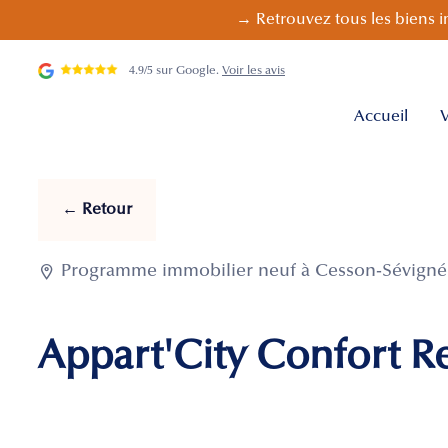
→ Retrouvez tous les biens i
4.9/5 sur Google.
Voir les avis
Accueil
V
← Retour

Programme immobilier neuf à Cesson-Sévigné -
Appart'City Confort 