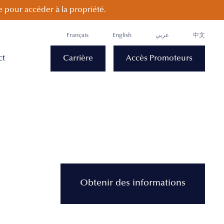
 pour accéder à la propriété.
Français
English
عربي
中文
ct
Carrière
Accès Promoteurs
Obtenir des informations