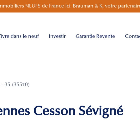
mmobiliers NEUFS de France ici. Brauman & K, votre partenaire
ivre dans le neuf
Investir
Garantie Revente
Conta
 35 (35510)
Rennes Cesson Sévigné