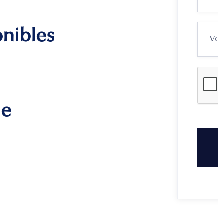
onibles
me