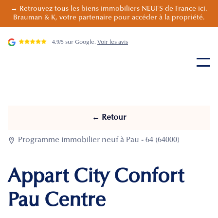
→ Retrouvez tous les biens immobiliers NEUFS de France ici.
Brauman & K, votre partenaire pour accéder à la propriété.
4.9/5 sur Google.
Voir les avis
← Retour

Programme immobilier neuf à Pau - 64 (64000)
Appart City Confort
Pau Centre