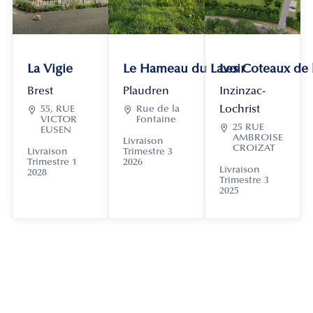
La Vigie
Le Hameau du Lavoir
Les Coteaux de
Brest
Plaudren
Inzinzac-
Lochrist

55, RUE

Rue de la
VICTOR
Fontaine

25 RUE
EUSEN
AMBROISE
Livraison
CROIZAT
Livraison
Trimestre 3
Trimestre 1
2026
Livraison
2028
Trimestre 3
2025