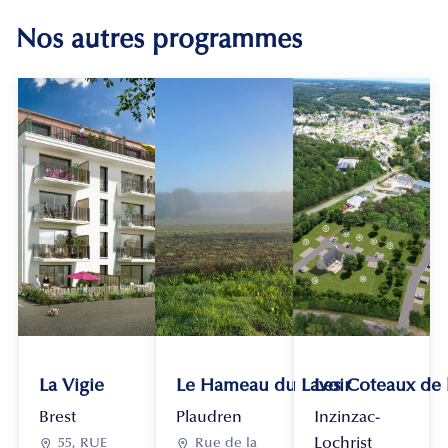
Nos autres programmes
La Vigie
Le Hameau du Lavoir
Les Coteaux de
Brest
Plaudren
Inzinzac-
Lochrist

55, RUE

Rue de la