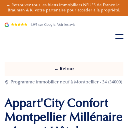
→ Retrouvez tous les biens immobiliers NEUFS de France ici.
Brauman & K, votre partenaire pour accéder à la propriété.
4.9/5 sur Google.
Voir les avis
← Retour

Programme immobilier neuf à Montpellier - 34 (34000)
Appart'City Confort
Montpellier Millénaire