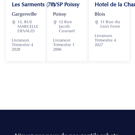
Les Sarments (78)
VSP Poissy
Hotel de la Chan
Gargenville
Poissy
Blois

13, RUE

12 Rue

11 Rue du
MARCELLE
Jacob
Lion Ferre
DEVAUD
Courant
Livraison
Livraison
Livraison
Trimestre 4
Trimestre 4
Trimestre 1
2027
2028
2006