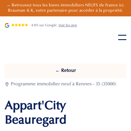
→ Retrouvez tous les biens immobiliers NEUFS de France ici.
Brauman & K, votre partenaire pour accéder à la propriété.
4.9/5 sur Google.
Voir les avis
← Retour

Programme immobilier neuf à Rennes - 35 (35000)
Appart'City
Beauregard