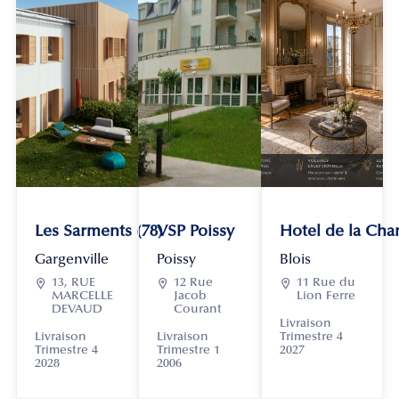
Les Sarments (78)
VSP Poissy
Hotel de la Chan
Gargenville
Poissy
Blois

13, RUE

12 Rue

11 Rue du
MARCELLE
Jacob
Lion Ferre
DEVAUD
Courant
Livraison
Livraison
Livraison
Trimestre 4
Trimestre 4
Trimestre 1
2027
2028
2006