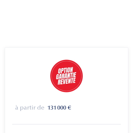
à partir de
131 000
€