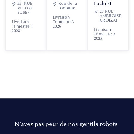
Lochrist

55, RUE

Rue de la
VICTOR
Fontaine

25 RUE
EUSEN
AMBROISE
Livraison
CROIZAT
Livraison
Trimestre 3
Trimestre 1
2026
Livraison
2028
Trimestre 3
2025
N’ayez pas peur de nos gentils robots