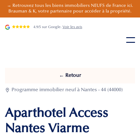
→ Retrouvez tous les biens immobiliers NEUFS de France ici.
Brauman & K, votre partenaire pour accéder à la propriété.
4.9/5 sur Google.
Voir les avis
← Retour

Programme immobilier neuf à Nantes - 44 (44000)
Aparthotel Access
Nantes Viarme