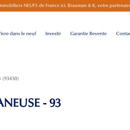
mmobiliers NEUFS de France ici. Brauman & K, votre partenaire
ivre dans le neuf
Investir
Garantie Revente
Conta
 (93430)
ANEUSE - 93