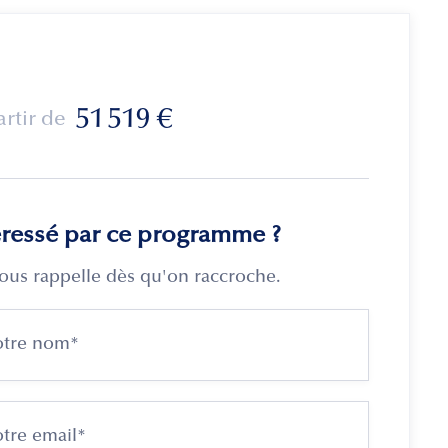
51 519
€
artir de
éressé par ce programme ?
ous rappelle dès qu'on raccroche.