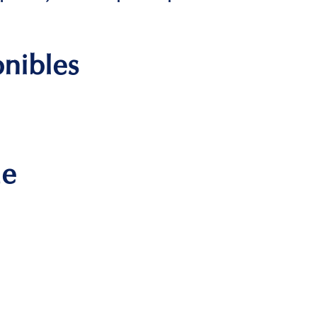
onibles
me