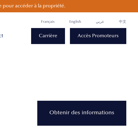
 pour accéder à la propriété.
Français
English
عربي
中文
ct
Carrière
Accès Promoteurs
Obtenir des informations