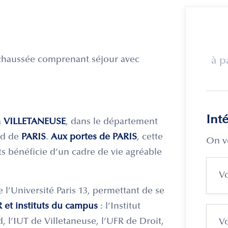
-chaussée comprenant séjour avec
à p
Int
à
VILLETANEUSE
, dans le département
rd de
PARIS
.
Aux portes de PARIS
, cette
On v
 bénéficie d’un cadre de vie agréable
e l’Université Paris 13, permettant de se
et instituts du campus
: l’Institut
d, l’IUT de Villetaneuse, l’UFR de Droit,