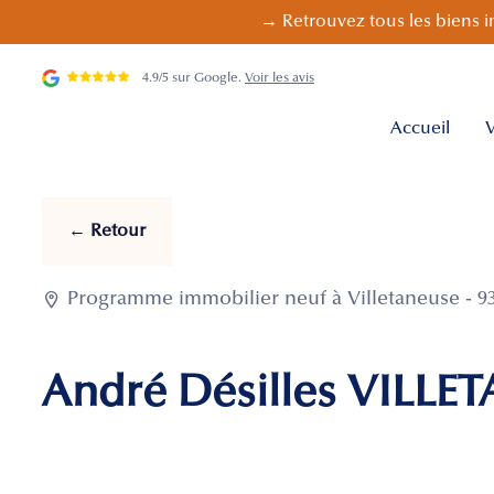
→ Retrouvez tous les biens i
4.9/5 sur Google.
Voir les avis
Accueil
V
← Retour

Programme immobilier neuf à Villetaneuse - 93
André Désilles VILLET