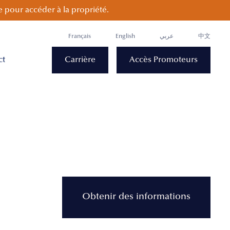
 pour accéder à la propriété.
Français
English
عربي
中文
ct
Carrière
Accès Promoteurs
Obtenir des informations