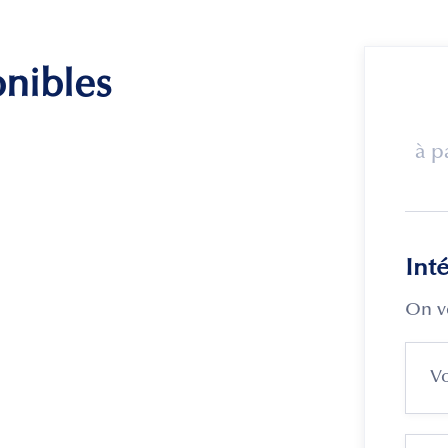
onibles
à p
Int
On v