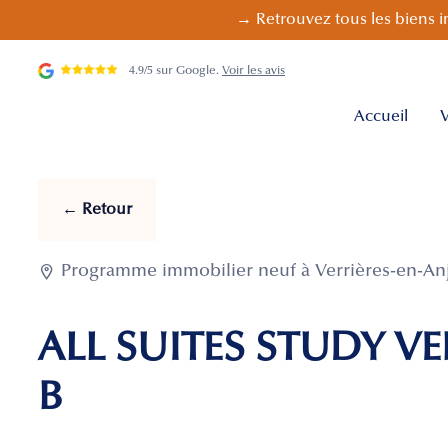
→ Retrouvez tous les biens i
4.9/5 sur Google.
Voir les avis
Accueil
V
← Retour

Programme immobilier neuf à Verrières-en-Anj
ALL SUITES STUDY VER
B