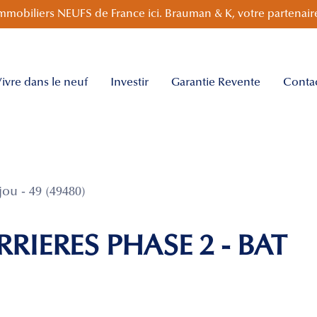
mmobiliers NEUFS de France ici. Brauman & K, votre partenaire
ivre dans le neuf
Investir
Garantie Revente
Conta
ou - 49 (49480)
RIERES PHASE 2 - BAT