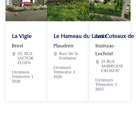
La Vigie
Le Hameau du Lavoir
Les Coteaux de
Brest
Plaudren
Inzinzac-
Lochrist

55, RUE

Rue de la
VICTOR
Fontaine

25 RUE
EUSEN
AMBROISE
Livraison
CROIZAT
Livraison
Trimestre 3
Trimestre 1
2026
Livraison
2028
Trimestre 3
2025