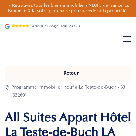
→ Retrouvez tous les biens immobiliers NEUFS de France ici.
Brauman & K, votre partenaire pour accéder à la propriété.
4.9/5 sur Google.
Voir les avis
← Retour

Programme immobilier neuf à La Teste-de-Buch - 33
(33260)
All Suites Appart Hôtel
La Teste-de-Buch LA