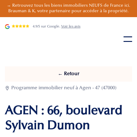
→ Retrouvez tous les biens immobiliers NEUFS de France ici.
Brauman & K, votre partenaire pour accéder à la propriété.
4.9/5 sur Google.
Voir les avis
← Retour

Programme immobilier neuf à Agen - 47 (47000)
AGEN : 66, boulevard
Sylvain Dumon