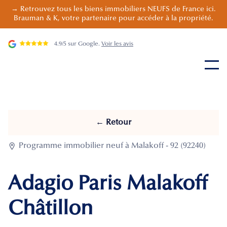
→ Retrouvez tous les biens immobiliers NEUFS de France ici.
Brauman & K, votre partenaire pour accéder à la propriété.
4.9/5 sur Google.
Voir les avis
← Retour

Programme immobilier neuf à Malakoff - 92 (92240)
Adagio Paris Malakoff
Châtillon