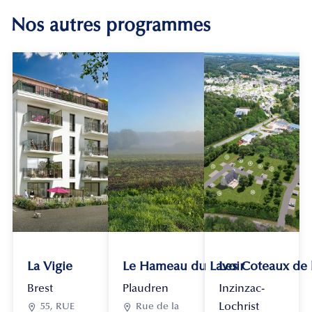
Nos autres programmes
La Vigie
Le Hameau du Lavoir
Les Coteaux de
Brest
Plaudren
Inzinzac-
Lochrist

55, RUE

Rue de la