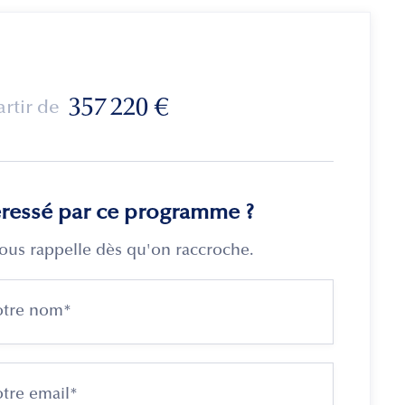
357 220
€
artir de
éressé par ce programme ?
ous rappelle dès qu'on raccroche.