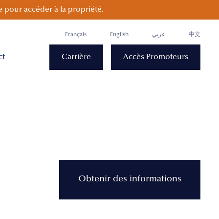
 pour accéder à la propriété.
Français
English
عربي
中文
ct
Carrière
Accès Promoteurs
Obtenir des informations