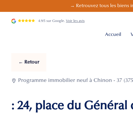
→ Retrouvez tous les biens i
4.9/5 sur Google.
Voir les avis
Accueil
V
← Retour

Programme immobilier neuf à Chinon - 37 (375
: 24, place du Général