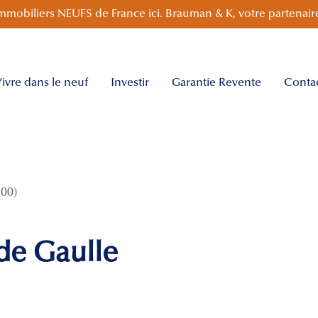
mmobiliers NEUFS de France ici. Brauman & K, votre partenaire
ivre dans le neuf
Investir
Garantie Revente
Conta
00)
 de Gaulle